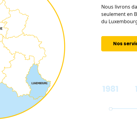
on de Dario Location ne cesse de
Nous livrons d
 devient un des acteurs incontournables
seulement en B
ion de matériel pour festivités.
du Luxembourg 
ervices
Nos servi
1981