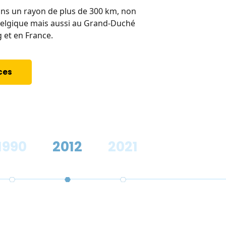
ans un rayon de plus de 300 km, non
Anciennement situé 
elgique mais aussi au Grand-Duché
possession de nos 
et en France.
le Hainaut.
ces
Nos services
1990
2012
2021